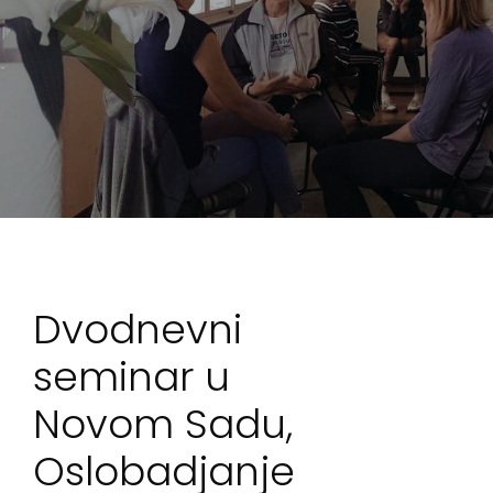
j
a
Dvodnevni
seminar u
Novom Sadu,
Oslobadjanje